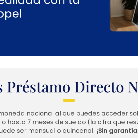
ealidad con tu
ppel
s Préstamo Directo 
n moneda nacional al que puedes acceder so
0
o hasta 7 meses de sueldo (la cifra que res
uede ser mensual o quincenal.
¡Sin garantía 