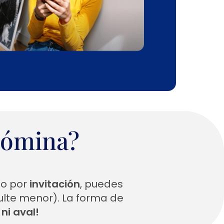
Nómina?
lo por
invitación
, puedes
ulte menor). La forma de
ni aval!