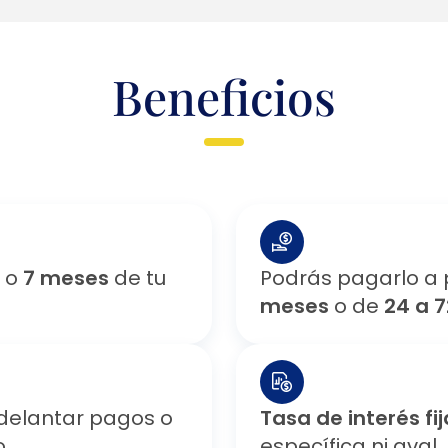
Beneficios
o
7 meses
de tu
Podrás pagarlo a 
meses
o de
24 a 
delantar pagos o
Tasa de interés fij
o
específica ni aval