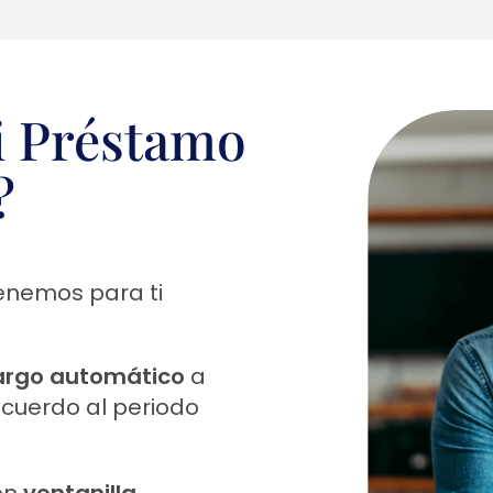
 Préstamo
?
enemos para ti
argo automático
a
acuerdo al periodo