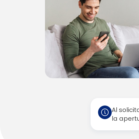
Al solic
la apert