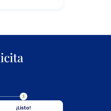
icita
3
¡Listo!