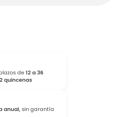
plazos de
12 a 36
72 quincenas
a anual,
sin garantía