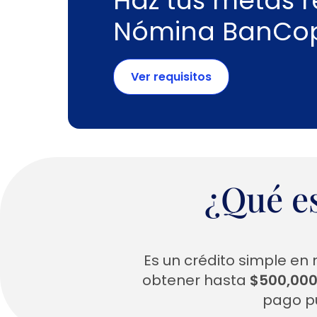
Haz tus metas r
Nómina BanCo
Ver requisitos
¿Qué e
Es un crédito simple e
obtener hasta
$500,00
pago p