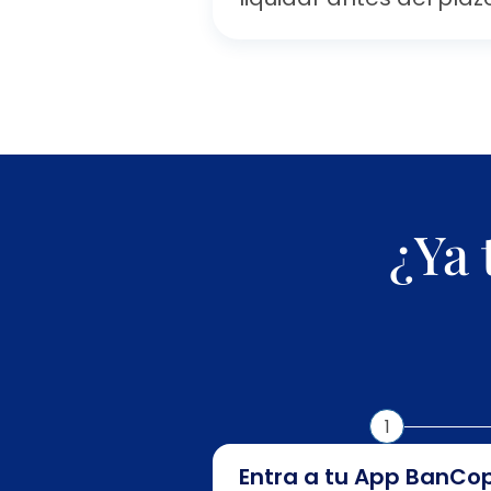
¿Ya 
1
Entra a tu App BanCo