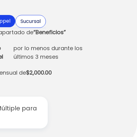
ppel
Sucursal
 apartado de
“Beneficios”
e
por lo menos durante los
l
últimos 3 meses
ensual de
$2,000.00
Múltiple para