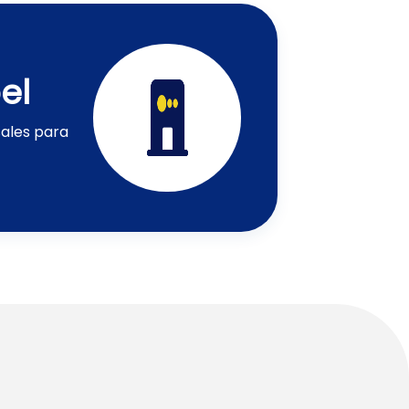
el
sales para