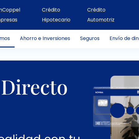
nCoppel
Crédito
Crédito
presas
Hipotecario
Automotriz
amos
Ahorro e Inversiones
Seguros
Envío de di
Directo