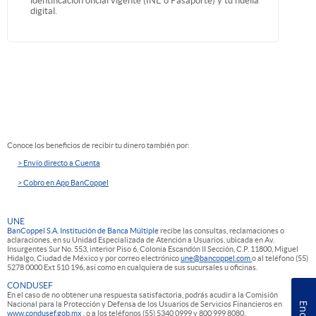
identificación oficial vigente (INE o Pasaporte) y tu huella
digital.
Conoce los beneficios de recibir tu dinero también por:
> Envío directo a Cuenta
> Cobro en App BanCoppel
UNE
BanCoppel S.A. Institución de Banca Múltiple
recibe las consultas, reclamaciones o
aclaraciones, en su Unidad Especializada de Atención a Usuarios, ubicada en Av.
Insurgentes Sur No. 553, interior Piso 6, Colonia Escandón II Sección, C.P. 11800, Miguel
Hidalgo, Ciudad de México y por correo electrónico
une@bancoppel.com
o al teléfono (55)
5278 0000 Ext 510 196, así como en cualquiera de sus sucursales u oficinas.
CONDUSEF
En el caso de no obtener una respuesta satisfactoria, podrás acudir a la Comisión
Nacional para la Protección y Defensa de los Usuarios de Servicios Financieros en
www.condusef.gob.mx
, o a los teléfonos (55) 5340 0999 y 800 999 8080.